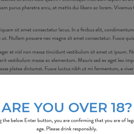
uam purus pharetra arcu, at mattis dui libero ac lorem. Vivamus t
Aliquam sit amet consectetur lacus. In a finibus elit, condimentu
an ut. Nullam posuere nec magna sit amet consectetur. Fusce quis f
eger et nisl non massa tincidunt vestibulum sit amet ut ipsum. N
erit vestibulum massa ac elementum. Mauris sed ex eget leo imper
bitasse platea dictumst. Fusce luctus nibh ut mi fermentum, a viv
an. Duis et est sit amet massa feugiat viverra a eu diam. Curabit
lis auctor, blandit sed dui. Etiam condimentum sollicitudin finibu
ARE YOU OVER 18?
drerit sapien sapien, id accumsan mi pulvinar ut. Etiam commodo,
s justo ultrices id.
g the below Enter button, you are confirming that you are of leg
age. Please drink responsibly.
cenas aliquet, metus id elementum pulvinar, lorem dui dictum ni