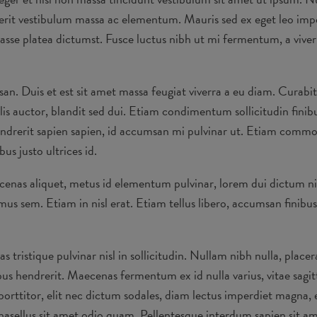
erit vestibulum massa ac elementum. Mauris sed ex eget leo imper
bitasse platea dictumst. Fusce luctus nibh ut mi fermentum, a viv
an. Duis et est sit amet massa feugiat viverra a eu diam. Curabit
lis auctor, blandit sed dui. Etiam condimentum sollicitudin finibu
drerit sapien sapien, id accumsan mi pulvinar ut. Etiam commodo,
s justo ultrices id.
cenas aliquet, metus id elementum pulvinar, lorem dui dictum ni
 sem. Etiam in nisl erat. Etiam tellus libero, accumsan finibus t
tristique pulvinar nisl in sollicitudin. Nullam nibh nulla, placera
nibus hendrerit. Maecenas fermentum ex id nulla varius, vitae sag
orttitor, elit nec dictum sodales, diam lectus imperdiet magna, 
; Phasellus sit amet odio quam. Pellentesque interdum sapien sit 