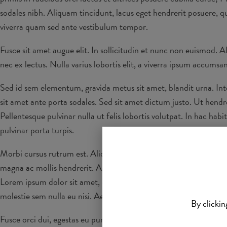
sodales nibh. Aliquam tincidunt, lacus eget hendrerit posuere, q
viverra quam sed ante vestibulum tempor.
Fusce sit amet augue elit. In sollicitudin et nunc non euismod. 
nec ex lectus. Nulla varius lobortis elit, a viverra ipsum accums
Sed id sem elementum, gravida metus sit amet, blandit urna. Int
sit amet ante porta sodales. Sed sit amet dictum justo. Ut hendr
Pellentesque pulvinar nulla ut felis lobortis volutpat. In hac ha
pulvinar porta turpis.
Morbi cursus rutrum est. Aliquam in orci ac leo porttitor accums
magna ac mollis hendrerit. Aenean purus purus, efficitur vel iacu
Lorem ipsum dolor sit amet, consectetur adipiscing elit. Nam hen
molestie sem nulla eu nisi. Aenean commodo neque dui, eu dapibu
By clickin
Fusce orci dui, egestas eu purus id, pretium rhoncus neque. Mae