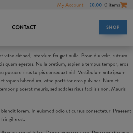
My Account
0 items
£
0.00
CONTACT
SHOP
t vitae elit sed, interdum feugiat nulla. Proin dui velit, rutrum
ittis quam egestas. Nulla pretium, sapien a tempus tempor, eros
eu posuere risus turpis consequat nisl. Vestibulum ante ipsum
amet sapien bibendum, vitae porttitor eros pulvinar. Nam et
empor placerat mauris, sed sodales risus facilisis non. Mauris
m blandit lorem. In euismod odio ut cursus consectetur. Praesent
ringilla est.
ullam eu convallis leo. Donec ut massa urna. Praesent at augue