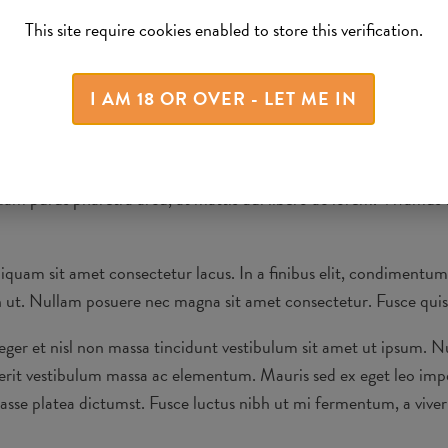
 sem. Etiam in nisl erat. Etiam tellus libero, accumsan finibus t
This site require cookies enabled to store this verification.
tristique pulvinar nisl in sollicitudin. Nullam nibh nulla, placera
I AM 18 OR OVER - LET ME IN
nibus hendrerit. Maecenas fermentum ex id nulla varius, vitae sag
orttitor, elit nec dictum sodales, diam lectus imperdiet magna, 
; Phasellus sit amet odio quam. Pellentesque interdum sapien sit 
uam purus pharetra arcu, at mattis dui libero ac lorem. Vivamus t
Aliquam sit amet consectetur lacus. In a finibus elit, condimentu
an ut. Nullam posuere nec magna sit amet consectetur. Fusce quis f
eger et nisl non massa tincidunt vestibulum sit amet ut ipsum. N
erit vestibulum massa ac elementum. Mauris sed ex eget leo imper
bitasse platea dictumst. Fusce luctus nibh ut mi fermentum, a viv