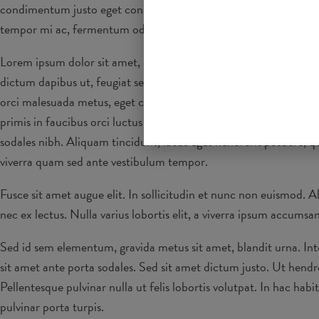
condimentum justo eget consequat fringilla. Phasellus nec maximus
tempor mi ac, fermentum odio.
Lorem ipsum dolor sit amet, consectetur adipiscing elit. Maecenas 
dictum dapibus ut, feugiat sed lectus. Duis ultricies et purus fi
orci malesuada metus, eget cursus dolor mauris nec nulla. Nam p
primis in faucibus orci luctus et ultrices posuere cubilia curae
sodales nibh. Aliquam tincidunt, lacus eget hendrerit posuere, q
viverra quam sed ante vestibulum tempor.
Fusce sit amet augue elit. In sollicitudin et nunc non euismod. 
nec ex lectus. Nulla varius lobortis elit, a viverra ipsum accums
Sed id sem elementum, gravida metus sit amet, blandit urna. Int
sit amet ante porta sodales. Sed sit amet dictum justo. Ut hendr
Pellentesque pulvinar nulla ut felis lobortis volutpat. In hac ha
pulvinar porta turpis.