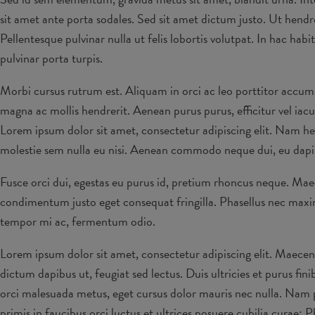
sit amet ante porta sodales. Sed sit amet dictum justo. Ut hendr
Pellentesque pulvinar nulla ut felis lobortis volutpat. In hac ha
pulvinar porta turpis.
Morbi cursus rutrum est. Aliquam in orci ac leo porttitor accums
magna ac mollis hendrerit. Aenean purus purus, efficitur vel iacu
Lorem ipsum dolor sit amet, consectetur adipiscing elit. Nam hen
molestie sem nulla eu nisi. Aenean commodo neque dui, eu dapibu
Fusce orci dui, egestas eu purus id, pretium rhoncus neque. Mae
condimentum justo eget consequat fringilla. Phasellus nec maximus
tempor mi ac, fermentum odio.
Lorem ipsum dolor sit amet, consectetur adipiscing elit. Maecenas 
dictum dapibus ut, feugiat sed lectus. Duis ultricies et purus fi
orci malesuada metus, eget cursus dolor mauris nec nulla. Nam p
primis in faucibus orci luctus et ultrices posuere cubilia curae