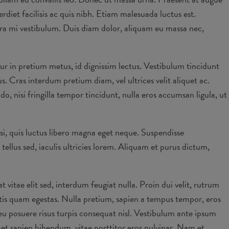
diet facilisis ac quis nibh. Etiam malesuada luctus est.
erra mi vestibulum. Duis diam dolor, aliquam eu massa nec,
ur in pretium metus, id dignissim lectus. Vestibulum tincidunt
s. Cras interdum pretium diam, vel ultrices velit aliquet ac.
 nisi fringilla tempor tincidunt, nulla eros accumsan ligula, ut
si, quis luctus libero magna eget neque. Suspendisse
ellus sed, iaculis ultricies lorem. Aliquam et purus dictum,
t vitae elit sed, interdum feugiat nulla. Proin dui velit, rutrum
ittis quam egestas. Nulla pretium, sapien a tempus tempor, eros
eu posuere risus turpis consequat nisl. Vestibulum ante ipsum
amet sapien bibendum, vitae porttitor eros pulvinar. Nam et