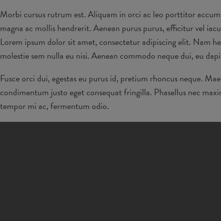
Morbi cursus rutrum est. Aliquam in orci ac leo porttitor accums
magna ac mollis hendrerit. Aenean purus purus, efficitur vel iacu
Lorem ipsum dolor sit amet, consectetur adipiscing elit. Nam hen
molestie sem nulla eu nisi. Aenean commodo neque dui, eu dapibu
Fusce orci dui, egestas eu purus id, pretium rhoncus neque. Mae
condimentum justo eget consequat fringilla. Phasellus nec maximus
tempor mi ac, fermentum odio.