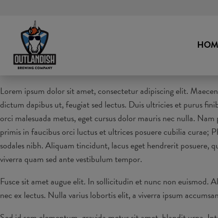
HOM
Lorem ipsum dolor sit amet, consectetur adipiscing elit. Maecenas 
dictum dapibus ut, feugiat sed lectus. Duis ultricies et purus fi
orci malesuada metus, eget cursus dolor mauris nec nulla. Nam p
primis in faucibus orci luctus et ultrices posuere cubilia curae
sodales nibh. Aliquam tincidunt, lacus eget hendrerit posuere, q
viverra quam sed ante vestibulum tempor.
Fusce sit amet augue elit. In sollicitudin et nunc non euismod. 
nec ex lectus. Nulla varius lobortis elit, a viverra ipsum accums
Sed id sem elementum, gravida metus sit amet, blandit urna. Int