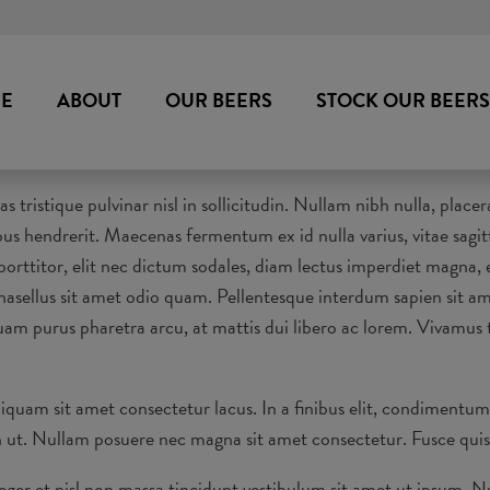
E
ABOUT
OUR BEERS
STOCK OUR BEERS
tristique pulvinar nisl in sollicitudin. Nullam nibh nulla, placera
nibus hendrerit. Maecenas fermentum ex id nulla varius, vitae sag
orttitor, elit nec dictum sodales, diam lectus imperdiet magna, 
; Phasellus sit amet odio quam. Pellentesque interdum sapien sit 
uam purus pharetra arcu, at mattis dui libero ac lorem. Vivamus t
Aliquam sit amet consectetur lacus. In a finibus elit, condimentu
an ut. Nullam posuere nec magna sit amet consectetur. Fusce quis f
eger et nisl non massa tincidunt vestibulum sit amet ut ipsum. N