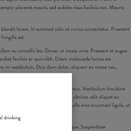
empor placerat mauris, sed sodales risus facilisis non. Mauris
m blandit lorem. In euismod odio ut cursus consectetur. Praesent
ringilla est.
ullam eu convallis leo. Donec ut massa urna. Praesent at augue
diet facilisis ac quis nibh. Etiam malesuada luctus est.
erra mi vestibulum. Duis diam dolor, aliquam eu massa nec,
ur in pretium metus, id dignissim lectus. Vestibulum tincidunt
s. Cras interdum pretium diam, vel ultrices velit aliquet ac.
 nisi fringilla tempor tincidunt, nulla eros accumsan ligula, ut
al drinking
si, quis luctus libero magna eget neque. Suspendisse