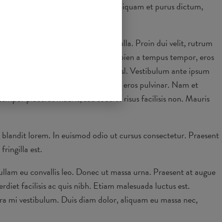
ellus sed, iaculis ultricies lorem. Aliquam et purus dictum,
t vitae elit sed, interdum feugiat nulla. Proin dui velit, rutrum
ittis quam egestas. Nulla pretium, sapien a tempus tempor, eros
eu posuere risus turpis consequat nisl. Vestibulum ante ipsum
amet sapien bibendum, vitae porttitor eros pulvinar. Nam et
empor placerat mauris, sed sodales risus facilisis non. Mauris
m blandit lorem. In euismod odio ut cursus consectetur. Praesent
ringilla est.
ullam eu convallis leo. Donec ut massa urna. Praesent at augue
diet facilisis ac quis nibh. Etiam malesuada luctus est.
erra mi vestibulum. Duis diam dolor, aliquam eu massa nec,